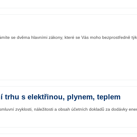
námíte se dvěma hlavními zákony, které se Vás moho bezprostředně týk
 trhu s elektřinou, plynem, teplem
, smluvní zvyklosti, náležitosti a obsah účetních dokladů za dodávky ener