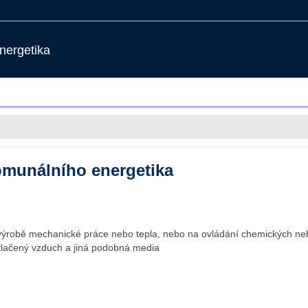
nergetika
omunálního energetika
 výrobě mechanické práce nebo tepla, nebo na ovládání chemických ne
, stlačený vzduch a jiná podobná media