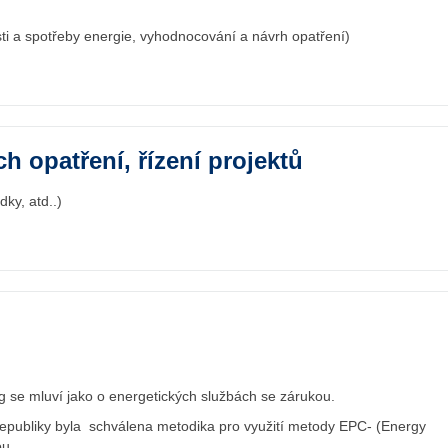
ti a spotřeby energie, vyhodnocování a návrh opatření)
h opatření, řízení projektů
ky, atd..)
 se mluví jako o energetických službách se zárukou.
epubliky byla schválena metodika pro využití metody EPC- (Energy
ou.