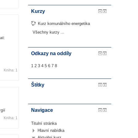
Kurzy
Kurz komunálního energetika
Všechny kurzy
...
at:
Odkazy na oddíly
1
2
3
4
5
6
7
8
Kniha: 1
Štítky
Navigace
gií
Kniha: 1
Titulní stránka
Hlavní nabídka
Aktuální kurz