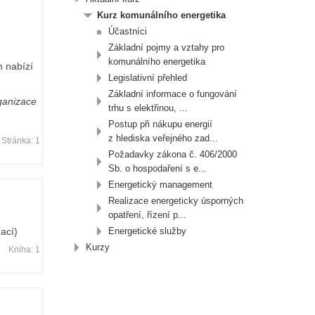
Kurz komunálního energetika
Účastníci
Základní pojmy a vztahy pro
komunálního energetika
m nabízí
Legislativní přehled
Základní informace o fungování
ganizace
trhu s elektřinou, ...
Postup při nákupu energií
z hlediska veřejného zad...
Stránka: 1
Požadavky zákona č. 406/2000
Sb. o hospodaření s e...
Energetický management
Realizace energeticky úsporných
opatření, řízení p...
Energetické služby
ací)
Kurzy
Kniha: 1