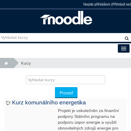
Nejste přihlášeni (
Přihlásit se
)
Čeština (cs)
Kurzy
Vyhledat
kurzy
Proveď
Kurz komunálního energetika
Projekt je uskutečněn za finanční
podpory Státního programu na
podporu úspor energie a využití
obnovitelných zdrojů energie pro