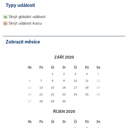
Typy událostí
Skrýt globální události
Skrýt události kurzu
Zobrazit měsíce
ZÁŘÍ 2020
Ne
Po
Út
St
Čt
Pá
So
1
2
3
4
5
6
7
8
9
10
11
12
13
14
15
16
17
18
19
20
21
22
23
24
25
26
27
28
29
30
ŘÍJEN 2020
Ne
Po
Út
St
Čt
Pá
So