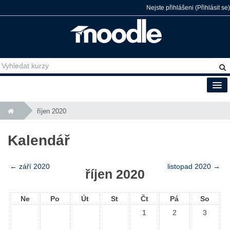
Nejste přihlášeni (
Přihlásit se
)
Čeština (cs)
říjen 2020
Kalendář
←
září 2020
listopad 2020
→
říjen 2020
Ne
Po
Út
St
Čt
Pá
So
1
2
3