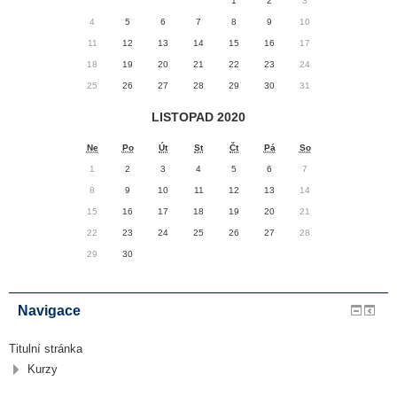
1
2
3
4
5
6
7
8
9
10
11
12
13
14
15
16
17
18
19
20
21
22
23
24
25
26
27
28
29
30
31
LISTOPAD 2020
Ne
Po
Út
St
Čt
Pá
So
1
2
3
4
5
6
7
8
9
10
11
12
13
14
15
16
17
18
19
20
21
22
23
24
25
26
27
28
29
30
Navigace
Titulní stránka
Kurzy